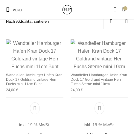
0
Start
/
Produkte verschlagwortet mit „Dock 11“
MENU
New Products
On Sale!
Wandteller
Geschirrtücher
Wandteller Hamburger Hafen Kran
Wandteller Hamburger Hafen Kran
Dock 17 Goldrand vintage Herr
Dock 17 Goldrand vintage Herr
Mützen / Beanies und
Gutscheine
Kissen
Magneten
Fuchs mini 11cm Bunt
Fuchs Sterne mini 10cm
Patches
24,00
€
24,00
€
Print:
Strudia-Kampfkunst
Taschen/Turnbeutel
Tassen
Poster&Notizbücher
für den Kopf
inkl. 19 % MwSt.
inkl. 19 % MwSt.