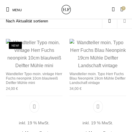
0
Start
/
Produkte verschlagwortet mit „Delfter“
MENU
NEW!
New Products
On Sale!
Wandteller
Geschirrtücher
Wandteller Typo moin. vintage Herr
Wandteller moin. Typo Herr Fuchs
Fuchs neonpink 10cm blau/weiß
Blau Neonpink 19cm Mühle Delfter
Mützen / Beanies und
Gutscheine
Kissen
Magneten
Delfter Mühle mini
Landschaft vintage
Patches
24,00
€
34,00
€
Print:
Strudia-Kampfkunst
Taschen/Turnbeutel
Tassen
Poster&Notizbücher
für den Kopf
inkl. 19 % MwSt.
inkl. 19 % MwSt.