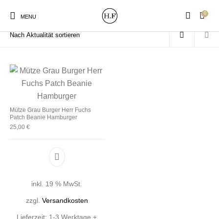
0
Start
/
Produkte verschlagwortet mit „Burger Mütze“
MENU
New Products
On Sale!
Wandteller
Geschirrtücher
Mütze Grau Burger Herr Fuchs
Patch Beanie Hamburger
25,00
€
Mützen / Beanies und
Gutscheine
Kissen
Magneten
Patches
Print:
Strudia-Kampfkunst
Taschen/Turnbeutel
Tassen
inkl. 19 % MwSt.
Poster&Notizbücher
für den Kopf
zzgl.
Versandkosten
Lieferzeit:
1-3 Werktage +