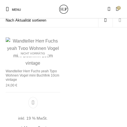
0
Start
/
Produkte verschlagwortet mit „Buchfink“
MENU
NICHT VORRÄTIG
New Products
On Sale!
Wandteller
Geschirrtücher
Wandteller Herr Fuchs yeah Typo
Wohnen Vogel mini Buchfink 10cm
Mützen / Beanies und
Gutscheine
Kissen
Magneten
vintage
Patches
24,00
€
Print:
Strudia-Kampfkunst
Taschen/Turnbeutel
Tassen
Poster&Notizbücher
für den Kopf
inkl. 19 % MwSt.