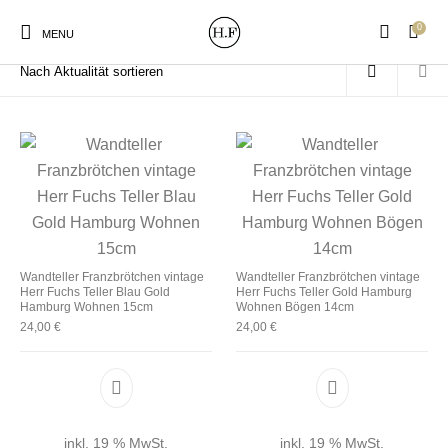
0
Start
/
Produkte verschlagwortet mit „Bogen“
MENU
New Products
On Sale!
Wandteller
Geschirrtücher
Mützen / Beanies und
Wandteller Franzbrötchen vintage
Wandteller Franzbrötchen vintage
Gutscheine
Kissen
Magneten
Patches
Herr Fuchs Teller Blau Gold
Herr Fuchs Teller Gold Hamburg
Hamburg Wohnen 15cm
Wohnen Bögen 14cm
24,00
€
24,00
€
Print:
Strudia-Kampfkunst
Taschen/Turnbeutel
Tassen
Poster&Notizbücher
für den Kopf
inkl. 19 % MwSt.
inkl. 19 % MwSt.