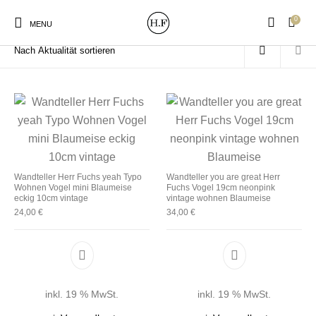
0
Start
/
Produkte verschlagwortet mit „Blaumeise“
MENU
New Products
On Sale!
Wandteller
Geschirrtücher
Wandteller Herr Fuchs yeah Typo
Wandteller you are great Herr
Wohnen Vogel mini Blaumeise
Fuchs Vogel 19cm neonpink
Mützen / Beanies und
Gutscheine
Kissen
Magneten
eckig 10cm vintage
vintage wohnen Blaumeise
Patches
24,00
€
34,00
€
Print:
Strudia-Kampfkunst
Taschen/Turnbeutel
Tassen
Poster&Notizbücher
für den Kopf
inkl. 19 % MwSt.
inkl. 19 % MwSt.