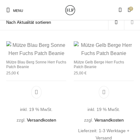
0
Start
/
Produkte verschlagwortet mit „Beanies“
MENU
New Products
On Sale!
Wandteller
Geschirrtücher
Mütze Blau Berg Sonne Herr Fuchs
Mütze Gelb Berge Herr Fuchs
Patch Beanie
Patch Beanie
25,00
€
25,00
€
Mützen / Beanies und
Gutscheine
Kissen
Magneten
Patches
inkl. 19 % MwSt.
inkl. 19 % MwSt.
Print:
Strudia-Kampfkunst
Taschen/Turnbeutel
Tassen
Poster&Notizbücher
für den Kopf
zzgl.
Versandkosten
zzgl.
Versandkosten
Lieferzeit:
1-3 Werktage +
Versand