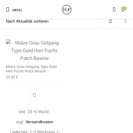
0
Start
/
Produkte verschlagwortet mit „Beanie Grau“
MENU
New Products
On Sale!
Wandteller
Geschirrtücher
Mütze Grau Girlgang Typo Gold
Herr Fuchs Patch Beanie
25,00
€
Mützen / Beanies und
Gutscheine
Kissen
Magneten
Patches
Print:
Strudia-Kampfkunst
Taschen/Turnbeutel
Tassen
inkl. 19 % MwSt.
Poster&Notizbücher
für den Kopf
zzgl.
Versandkosten
Lieferzeit:
1-3 Werktage +