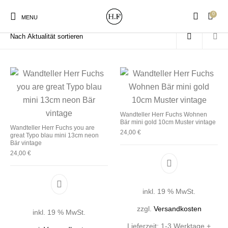
0
Start
/
Produkte verschlagwortet mit „Bär“
MENU
New Products
On Sale!
Wandteller
Geschirrtücher
Wandteller Herr Fuchs Wohnen
Bär mini gold 10cm Muster vintage
Wandteller Herr Fuchs you are
24,00
€
great Typo blau mini 13cm neon
Mützen / Beanies und
Gutscheine
Kissen
Magneten
Bär vintage
Patches
24,00
€
Print:
Strudia-Kampfkunst
Taschen/Turnbeutel
Tassen
inkl. 19 % MwSt.
Poster&Notizbücher
für den Kopf
zzgl.
Versandkosten
inkl. 19 % MwSt.
Lieferzeit:
1-3 Werktage +