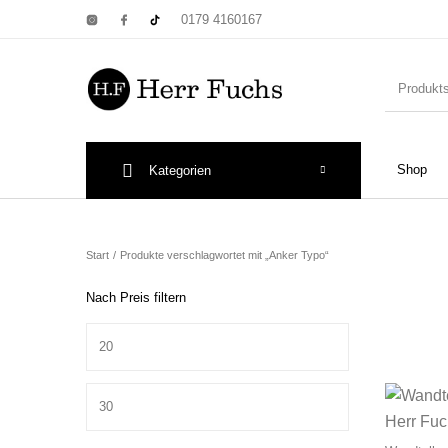
0179 4160167
Shop
Kategorien
New Products
On Sale!
Wandtel
Start
/
Produkte verschlagwortet mit „Anker Typo“
Nach Preis filtern
Min. Preis
Print: Poster&
Max. Preis