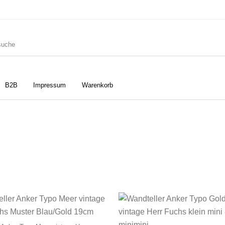
B2B
Impressum
Warenkorb
ler
Geschirrtücher
Gutscheine
Strudia-Kampfkunst für den
Notizbücher
Taschen/Turnbeutel
Kopf