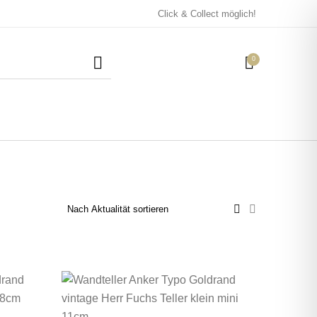
Click & Collect möglich!
0
Mützen / Beanies und
Kissen
Magneten
Patches
Tassen