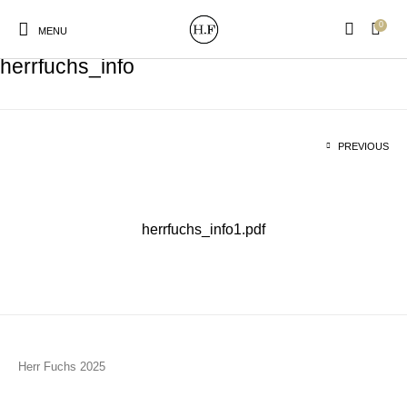
0
MENU
herrfuchs_info
PREVIOUS
New Products
On Sale!
Wandteller
Geschirrtücher
herrfuchs_info1.pdf
Mützen / Beanies und
Gutscheine
Kissen
Magneten
Patches
Print:
Strudia-Kampfkunst
Taschen/Turnbeutel
Tassen
Poster&Notizbücher
für den Kopf
Herr Fuchs 2025