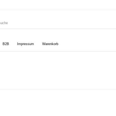
B2B
Impressum
Warenkorb
ler
Geschirrtücher
Gutscheine
Strudia-Kampfkunst für den
Notizbücher
Taschen/Turnbeutel
Kopf