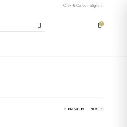
Click & Collect möglich!
0
Mützen / Beanies und
Kissen
Magneten
Patches
Tassen
PREVIOUS
NEXT