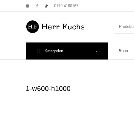
0179 4160167
Shop
Kategorien
New Products
On Sale!
Wandtel
1-w600-h1000
Print: Poster&