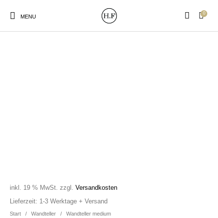
0
MENU
New Products
On Sale!
Wandteller
Geschirrtücher
Mützen / Beanies und
Gutscheine
Kissen
Magneten
Patches
Print:
Strudia-Kampfkunst
Taschen/Turnbeutel
Tassen
Poster&Notizbücher
für den Kopf
inkl. 19 % MwSt.
zzgl.
Versandkosten
Lieferzeit:
1-3 Werktage + Versand
Start
/
Wandteller
/
Wandteller medium