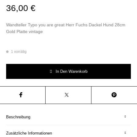
36,00
€
Wandteller Typo you are great Herr Fuchs Dackel Hund 28cm
Gold Platte vintage
1 vorrätig
Wandteller Typo you are great Herr Fuchs Dackel Hund 28cm Gold Platte
In Den Warenkorb
Beschreibung
Zusätzliche Informationen