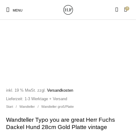
0
MENU
New Products
On Sale!
Wandteller
Geschirrtücher
Mützen / Beanies und
Gutscheine
Kissen
Magneten
Patches
inkl. 19 % MwSt.
zzgl.
Versandkosten
Lieferzeit:
1-3 Werktage + Versand
Start
/
Wandteller
/
Wandteller groß/Platte
Print:
Strudia-Kampfkunst
Taschen/Turnbeutel
Tassen
Poster&Notizbücher
für den Kopf
Wandteller Typo you are great Herr Fuchs
Dackel Hund 28cm Gold Platte vintage