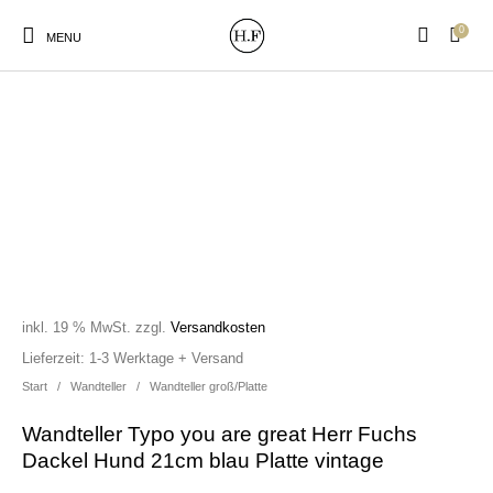
0
MENU
New Products
On Sale!
Wandteller
Geschirrtücher
Mützen / Beanies und
Gutscheine
Kissen
Magneten
Patches
inkl. 19 % MwSt.
zzgl.
Versandkosten
Lieferzeit:
1-3 Werktage + Versand
Start
/
Wandteller
/
Wandteller groß/Platte
Print:
Strudia-Kampfkunst
Taschen/Turnbeutel
Tassen
Poster&Notizbücher
für den Kopf
Wandteller Typo you are great Herr Fuchs
Dackel Hund 21cm blau Platte vintage