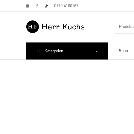
0179 4160167
Shop
Kategorien
New Products
On Sale!
Wandtel
Print: Poster&