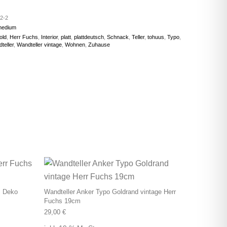
2-2
medium
old
,
Herr Fuchs
,
Interior
,
platt
,
plattdeutsch
,
Schnack
,
Teller
,
tohuus
,
Typo
,
teller
,
Wandteller vintage
,
Wohnen
,
Zuhause
s Deko
Wandteller Anker Typo Goldrand vintage Herr
Fuchs 19cm
29,00
€