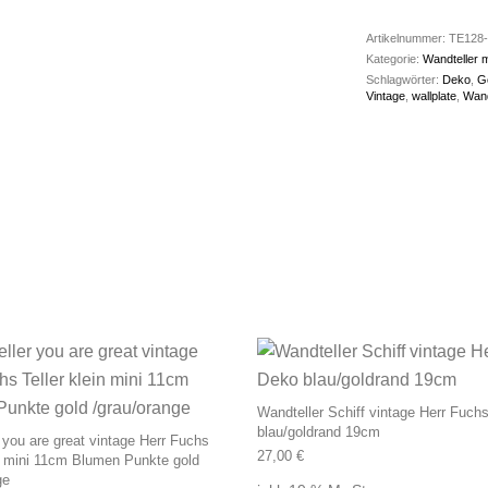
Artikelnummer:
TE128-
Kategorie:
Wandteller 
Schlagwörter:
Deko
,
G
Vintage
,
wallplate
,
Wand
Wandteller Schiff vintage Herr Fuch
blau/goldrand 19cm
 you are great vintage Herr Fuchs
27,00
€
in mini 11cm Blumen Punkte gold
ge