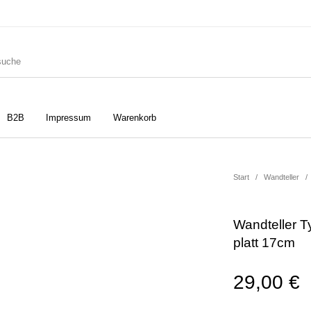
B2B
Impressum
Warenkorb
ler
Geschirrtücher
Gutscheine
Start
/
Wandteller
/
Wandteller T
Strudia-Kampfkunst für den
Notizbücher
Taschen/Turnbeutel
platt 17cm
Kopf
29,00
€