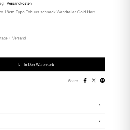
zgl.
Versandkosten
eko 18cm Typo Tohuus schnack Wandteller Gold Herr
tage + Versand
huss vintage Herr Fuchs Teller gold platt 17cm Menge
In Den Warenkorb
Share