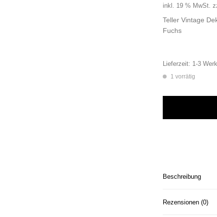
inkl. 19 % MwSt.
z
Teller Vintage D
Fuchs
Lieferzeit:
1-3 Werk
1 vorrätig
Wandteller Typo To
Beschreibung
Rezensionen (0)