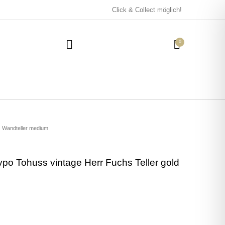
Click & Collect möglich!
0
Mützen / Beanies und
Kissen
Magneten
Patches
Wandteller medium
ypo Tohuss vintage Herr Fuchs Teller gold
Tassen