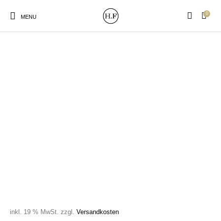
0
MENU
New Products
On Sale!
Wandteller
Geschirrtücher
Mützen / Beanies und
Gutscheine
Kissen
Magneten
Patches
Print:
Strudia-Kampfkunst
Taschen/Turnbeutel
Tassen
Poster&Notizbücher
für den Kopf
inkl. 19 % MwSt.
zzgl.
Versandkosten