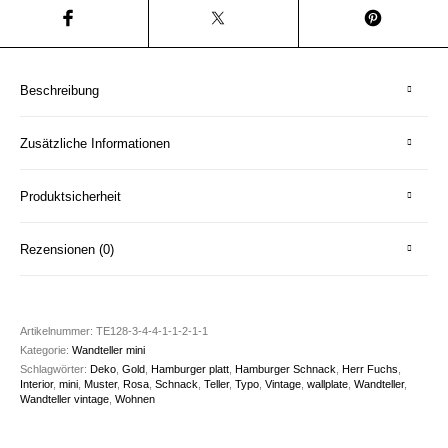
Beschreibung
Zusätzliche Informationen
Produktsicherheit
Rezensionen (0)
Artikelnummer:
TE128-3-4-4-1-1-2-1-1
Kategorie:
Wandteller mini
Schlagwörter:
Deko
,
Gold
,
Hamburger platt
,
Hamburger Schnack
,
Herr Fuchs
,
Interior
,
mini
,
Muster
,
Rosa
,
Schnack
,
Teller
,
Typo
,
Vintage
,
wallplate
,
Wandteller
,
Wandteller vintage
,
Wohnen