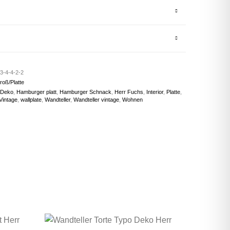
3-4-4-2-2
roß/Platte
Deko
,
Hamburger platt
,
Hamburger Schnack
,
Herr Fuchs
,
Interior
,
Platte
,
Vintage
,
wallplate
,
Wandteller
,
Wandteller vintage
,
Wohnen