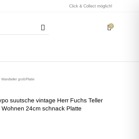
Click & Collect möglich!
0
Mützen / Beanies und
Kissen
Magneten
Patches
Wandteller groß/Platte
ypo suutsche vintage Herr Fuchs Teller
Tassen
 Wohnen 24cm schnack Platte