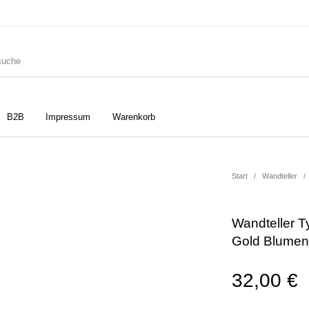
B2B
Impressum
Warenkorb
ler
Geschirrtücher
Gutscheine
Start
/
Wandteller
/
Wandteller T
Strudia-Kampfkunst für den
Notizbücher
Taschen/Turnbeutel
Gold Blumen
Kopf
32,00
€