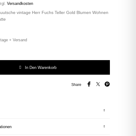
zgl.
Versandkosten
suutsche vintage Herr Fuchs Teller Gold Blumen Wohnen
tte
tage + Versand
uutsche vintage Herr Fuchs Teller Gold Blumen Wohnen 24cm schnack Platte
In Den Warenkorb
Share
ationen