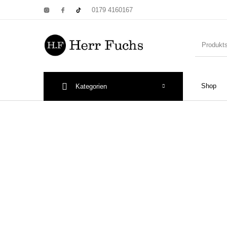
0179 4160167
Shop
Kategorien
New Products
On Sale!
Wandtel
Print: Poster&