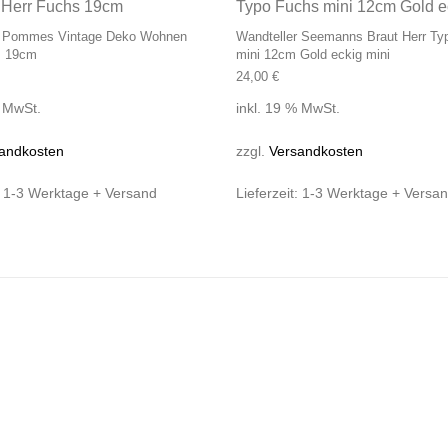
r Pommes Vintage Deko Wohnen
Wandteller Seemanns Braut Herr Ty
s 19cm
mini 12cm Gold eckig mini
24,00
€
% MwSt.
inkl. 19 % MwSt.
andkosten
zzgl.
Versandkosten
:
1-3 Werktage + Versand
Lieferzeit:
1-3 Werktage + Versa