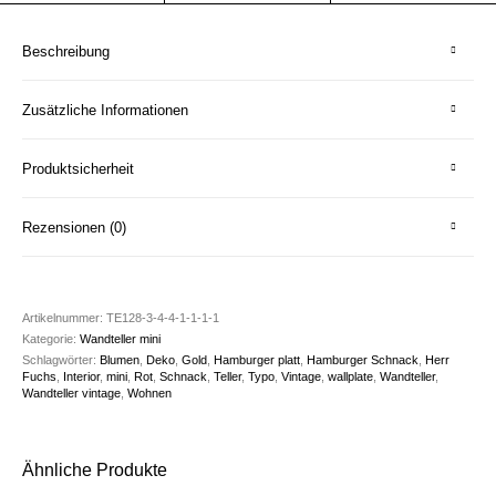
Beschreibung
Zusätzliche Informationen
Produktsicherheit
Rezensionen (0)
Artikelnummer:
TE128-3-4-4-1-1-1-1
Kategorie:
Wandteller mini
Schlagwörter:
Blumen
,
Deko
,
Gold
,
Hamburger platt
,
Hamburger Schnack
,
Herr
Fuchs
,
Interior
,
mini
,
Rot
,
Schnack
,
Teller
,
Typo
,
Vintage
,
wallplate
,
Wandteller
,
Wandteller vintage
,
Wohnen
Ähnliche Produkte