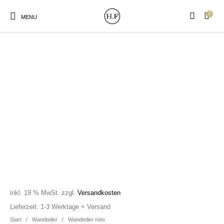
0
MENU
New Products
On Sale!
Wandteller
Geschirrtücher
Mützen / Beanies und
Gutscheine
Kissen
Magneten
Patches
Print:
Strudia-Kampfkunst
Taschen/Turnbeutel
Tassen
Poster&Notizbücher
für den Kopf
inkl. 19 % MwSt.
zzgl.
Versandkosten
Lieferzeit:
1-3 Werktage + Versand
Start
/
Wandteller
/
Wandteller mini