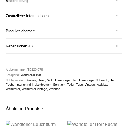
Beschreibung
Zusätzliche Informationen
Produktsicherheit
Rezensionen (0)
Artikelnummer:
TE128-378
Kategorie:
Wandteller mini
Schlagwörter:
Blumen
,
Deko
,
Gold
,
Hamburger platt
,
Hamburger Schnack
,
Herr
Fuchs
,
Interior
,
mini
,
plattdeutsch
,
Schnack
,
Teller
,
Typo
,
Vintage
,
wallplate
,
Wandteller
,
Wandteller vintage
,
Wohnen
Ähnliche Produkte