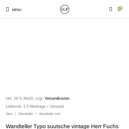
0
MENU
New Products
On Sale!
Wandteller
Geschirrtücher
Mützen / Beanies und
Gutscheine
Kissen
Magneten
Patches
inkl. 19 % MwSt.
zzgl.
Versandkosten
Print:
Strudia-Kampfkunst
Taschen/Turnbeutel
Tassen
Lieferzeit:
1-3 Werktage + Versand
Poster&Notizbücher
für den Kopf
Start
/
Wandteller
/
Wandteller mini
Wandteller Typo suutsche vintage Herr Fuchs