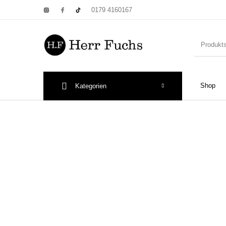
0179 4160167
Shop
Kategorien
New Products
On Sale!
Wandtel
Print: Poster&