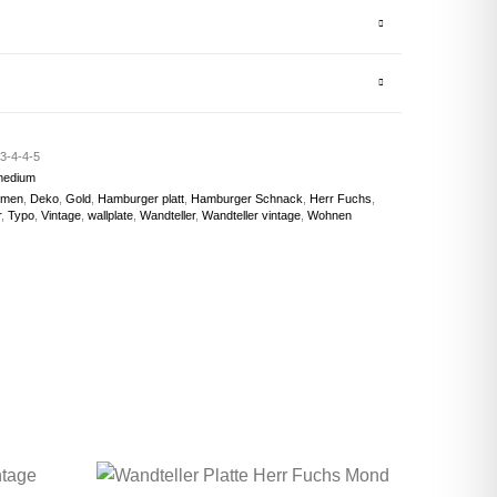
3-4-4-5
medium
umen
,
Deko
,
Gold
,
Hamburger platt
,
Hamburger Schnack
,
Herr Fuchs
,
r
,
Typo
,
Vintage
,
wallplate
,
Wandteller
,
Wandteller vintage
,
Wohnen