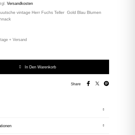
zgl.
Versandkosten
suutsche vintage Herr Fuchs Teller Gold Blau Blumen
hnack
tage + Versand
uutsche vintage Herr Fuchs Teller Gold Blau Blumen Wohnen 19cm schnack 
In Den Warenkorb
Share
ationen