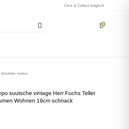
Click & Collect möglich!
0
Mützen / Beanies und
Kissen
Magneten
Patches
Wandteller medium
ypo suutsche vintage Herr Fuchs Teller
Tassen
lumen Wohnen 19cm schnack