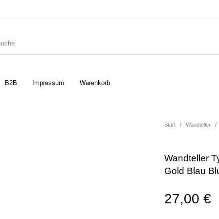
B2B
Impressum
Warenkorb
ler
Geschirrtücher
Gutscheine
Start
/
Wandteller
/
Wandteller T
Strudia-Kampfkunst für den
Notizbücher
Taschen/Turnbeutel
Gold Blau B
Kopf
27,00
€