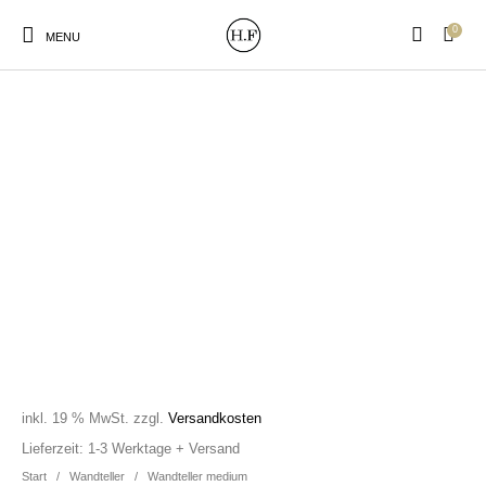
0
MENU
New Products
On Sale!
Wandteller
Geschirrtücher
Mützen / Beanies und
Gutscheine
Kissen
Magneten
Patches
Print:
Strudia-Kampfkunst
Taschen/Turnbeutel
Tassen
Poster&Notizbücher
für den Kopf
inkl. 19 % MwSt.
zzgl.
Versandkosten
Lieferzeit:
1-3 Werktage + Versand
Start
/
Wandteller
/
Wandteller medium