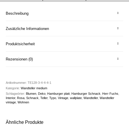
Beschreibung
Zusätzliche Informationen
Produktsicherheit
Rezensionen (0)
Artikelnummer:
TE128-3-4-4-4-1
Kategorie:
Wandteller medium
Schlagwörter:
Blumen
,
Deko
,
Hamburger platt
,
Hamburger Schnack
,
Herr Fuchs
,
Interior
,
Rosa
,
Schnack
,
Teller
,
Typo
,
Vintage
,
wallplate
,
Wandteller
,
Wandteller
vintage
,
Wohnen
Ähnliche Produkte