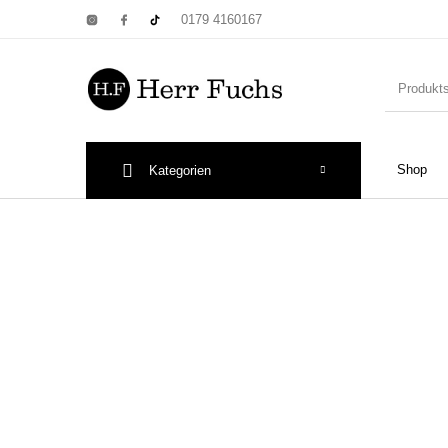
0179 4160167
Shop
Kategorien
New Products
On Sale!
Wandtel
Print: Poster&