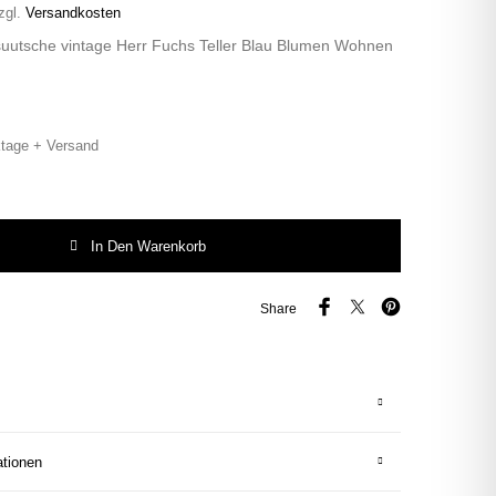
zgl.
Versandkosten
suutsche vintage Herr Fuchs Teller Blau Blumen Wohnen
tage + Versand
uutsche vintage Herr Fuchs Teller Blau Blumen Wohnen 19cm schnack Menge
In Den Warenkorb
Share
ationen