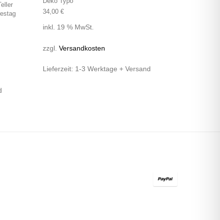
Deko Typo
eller
34,00
€
estag
inkl. 19 % MwSt.
zzgl.
Versandkosten
Lieferzeit:
1-3 Werktage + Versand
d