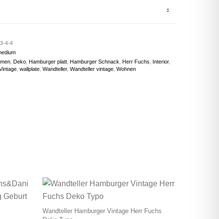
3-4-4
medium
umen
,
Deko
,
Hamburger platt
,
Hamburger Schnack
,
Herr Fuchs
,
Interior
,
Vintage
,
wallplate
,
Wandteller
,
Wandteller vintage
,
Wohnen
Wandteller Hamburger Vintage Herr Fuchs