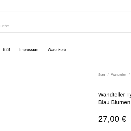
B2B
Impressum
Warenkorb
ler
Geschirrtücher
Gutscheine
Start
/
Wandteller
/
Wandteller T
Strudia-Kampfkunst für den
Notizbücher
Taschen/Turnbeutel
Blau Blume
Kopf
27,00
€