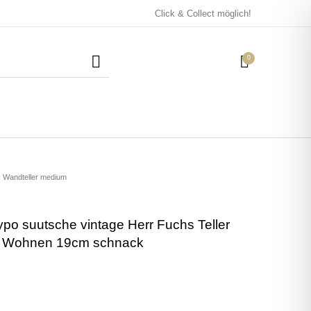
Click & Collect möglich!
0
Mützen / Beanies und
Kissen
Magneten
Patches
Wandteller medium
ypo suutsche vintage Herr Fuchs Teller
Tassen
n Wohnen 19cm schnack