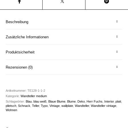
Beschreibung
Zusätzliche Informationen
Produktsicherheit
Rezensionen (0)
Artikelnummer:
TE128-1-1-2
Kategorie:
Wandteller medium
Schlagwörter:
Blau
,
blau weiß
,
Blaue Blume
,
Blume
,
Deko
,
Herr Fuchs
,
Interior
,
platt
,
plietsch
,
Schnack
,
Teller
,
Typo
,
Vintage
,
wallplate
,
Wandteller
,
Wandteller vintage
,
Wohnen