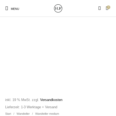
0
MENU
New Products
On Sale!
Wandteller
Geschirrtücher
Mützen / Beanies und
Gutscheine
Kissen
Magneten
Patches
Print:
Strudia-Kampfkunst
Taschen/Turnbeutel
Tassen
Poster&Notizbücher
für den Kopf
inkl. 19 % MwSt.
zzgl.
Versandkosten
Lieferzeit:
1-3 Werktage + Versand
Start
/
Wandteller
/
Wandteller medium