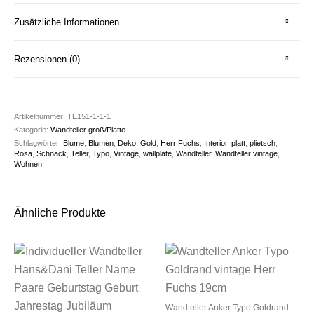
Zusätzliche Informationen
Rezensionen (0)
Artikelnummer:
TE151-1-1-1
Kategorie:
Wandteller groß/Platte
Schlagwörter:
Blume
,
Blumen
,
Deko
,
Gold
,
Herr Fuchs
,
Interior
,
platt
,
plietsch
,
Rosa
,
Schnack
,
Teller
,
Typo
,
Vintage
,
wallplate
,
Wandteller
,
Wandteller vintage
,
Wohnen
Ähnliche Produkte
Wandteller Anker Typo Goldrand