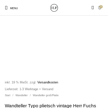
0
MENU
New Products
On Sale!
Wandteller
Geschirrtücher
Mützen / Beanies und
Gutscheine
Kissen
Magneten
Patches
inkl. 19 % MwSt.
zzgl.
Versandkosten
Print:
Strudia-Kampfkunst
Taschen/Turnbeutel
Tassen
Lieferzeit:
1-3 Werktage + Versand
Poster&Notizbücher
für den Kopf
Start
/
Wandteller
/
Wandteller groß/Platte
Wandteller Typo plietsch vintage Herr Fuchs