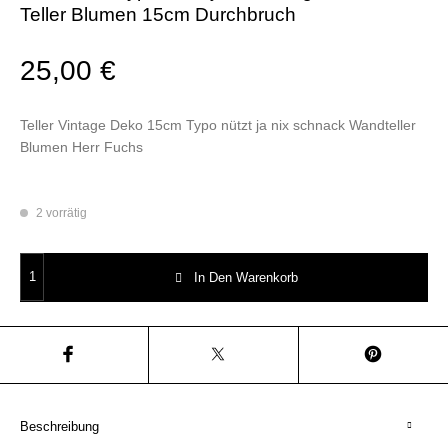
Teller Blumen 15cm Durchbruch
25,00
€
Teller Vintage Deko 15cm Typo nützt ja nix schnack Wandteller
Blumen Herr Fuchs
2 vorrätig
Wandteller Typo nützt ja nix vintage Herr Fuchs Teller Blumen 15cm Dur
In Den Warenkorb
Beschreibung