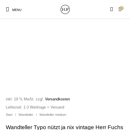
0
MENU
New Products
On Sale!
Wandteller
Geschirrtücher
Mützen / Beanies und
Gutscheine
Kissen
Magneten
Patches
inkl. 19 % MwSt.
zzgl.
Versandkosten
Print:
Strudia-Kampfkunst
Taschen/Turnbeutel
Tassen
Lieferzeit:
1-3 Werktage + Versand
Poster&Notizbücher
für den Kopf
Start
/
Wandteller
/
Wandteller medium
Wandteller Typo nützt ja nix vintage Herr Fuchs