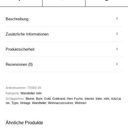
Beschreibung
Zusätzliche Informationen
Produktsicherheit
Rezensionen (0)
Artikelnummer:
TE065-26
Kategorie:
Wandteller mini
Schlagwörter:
Blume
,
Bunt
,
Gold
,
Goldrand
,
Herr Fuchs
,
Interior
,
klein
,
mini
,
nützt ja
nix
,
Typo
,
Vintage
,
Wandteller
,
Wohnaccessoires
,
Wohnen
Ähnliche Produkte