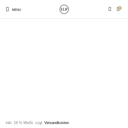
0
MENU
New Products
On Sale!
Wandteller
Geschirrtücher
Mützen / Beanies und
Gutscheine
Kissen
Magneten
Patches
Print:
Strudia-Kampfkunst
Taschen/Turnbeutel
Tassen
Poster&Notizbücher
für den Kopf
inkl. 19 % MwSt.
zzgl.
Versandkosten