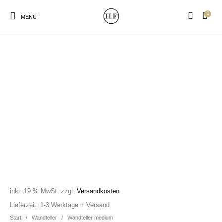
0
MENU
New Products
On Sale!
Wandteller
Geschirrtücher
Mützen / Beanies und
Gutscheine
Kissen
Magneten
Patches
Print:
Strudia-Kampfkunst
Taschen/Turnbeutel
Tassen
Poster&Notizbücher
für den Kopf
inkl. 19 % MwSt.
zzgl.
Versandkosten
Lieferzeit:
1-3 Werktage + Versand
Start
/
Wandteller
/
Wandteller medium