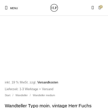
0
MENU
New Products
On Sale!
Wandteller
Geschirrtücher
Mützen / Beanies und
Gutscheine
Kissen
Magneten
Patches
inkl. 19 % MwSt.
zzgl.
Versandkosten
Print:
Strudia-Kampfkunst
Taschen/Turnbeutel
Tassen
Lieferzeit:
1-3 Werktage + Versand
Poster&Notizbücher
für den Kopf
Start
/
Wandteller
/
Wandteller medium
Wandteller Typo moin. vintage Herr Fuchs