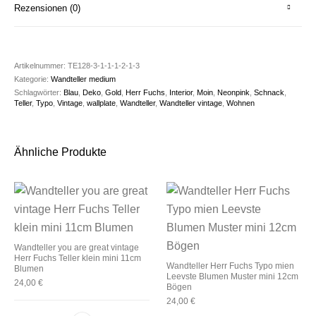
Rezensionen (0)
Artikelnummer:
TE128-3-1-1-1-2-1-3
Kategorie:
Wandteller medium
Schlagwörter:
Blau
,
Deko
,
Gold
,
Herr Fuchs
,
Interior
,
Moin
,
Neonpink
,
Schnack
,
Teller
,
Typo
,
Vintage
,
wallplate
,
Wandteller
,
Wandteller vintage
,
Wohnen
Ähnliche Produkte
Wandteller you are great vintage
Herr Fuchs Teller klein mini 11cm
Wandteller Herr Fuchs Typo mien
Blumen
Leevste Blumen Muster mini 12cm
24,00
€
Bögen
24,00
€