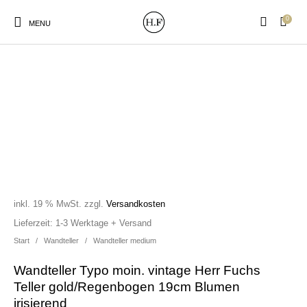
0
MENU
New Products
On Sale!
Wandteller
Geschirrtücher
Mützen / Beanies und
Gutscheine
Kissen
Magneten
Patches
inkl. 19 % MwSt.
zzgl.
Versandkosten
Lieferzeit:
1-3 Werktage + Versand
Start
/
Wandteller
/
Wandteller medium
Print:
Strudia-Kampfkunst
Taschen/Turnbeutel
Tassen
Poster&Notizbücher
für den Kopf
Wandteller Typo moin. vintage Herr Fuchs
Teller gold/Regenbogen 19cm Blumen
irisierend