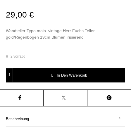
29,00
€
Wandteller Typo moin. vintage Herr Fuchs Teller
gold/Regenbogen 19cm Blumen irisierend
2 vorrätig
Wandteller Typo moin. vintage Herr Fuchs Teller gold/Regenbogen 19cm 
In Den Warenkorb
Beschreibung