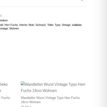
3
medium
old
,
Herr Fuchs
,
Interior
,
Moin
,
Schnack
,
Teller
,
Typo
,
Vintage
,
wallplate
,
vintage
,
Wohnen
r Fuchs
Wandteller Wurst Vintage Typo Herr Fuchs
19cm Wohnen