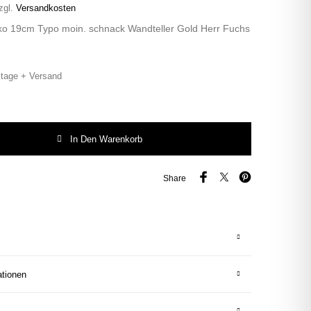
zgl.
Versandkosten
eko 19cm Typo moin. schnack Wandteller Gold Herr Fuchs
tage + Versand
in. vintage Herr Fuchs Teller Gold Muster 19cm Menge
In Den Warenkorb
Share
ationen