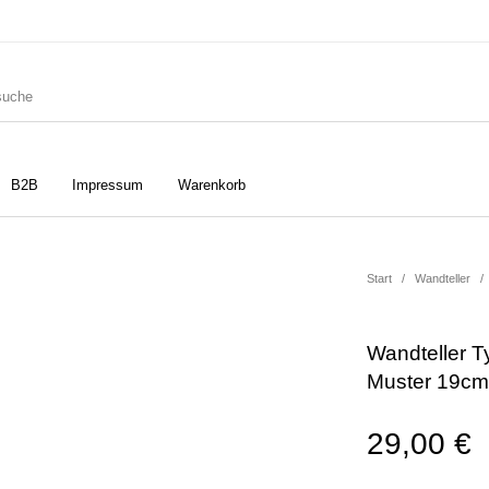
B2B
Impressum
Warenkorb
ler
Geschirrtücher
Gutscheine
Start
/
Wandteller
/
Wandteller T
Strudia-Kampfkunst für den
Notizbücher
Taschen/Turnbeutel
Muster 19cm
Kopf
29,00
€