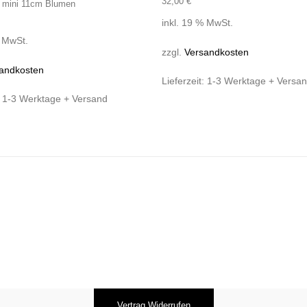
32,00
€
in mini 11cm Blumen
inkl. 19 % MwSt.
% MwSt.
zzgl.
Versandkosten
andkosten
Lieferzeit:
1-3 Werktage + Versa
:
1-3 Werktage + Versand
Vertrag Widerrufen