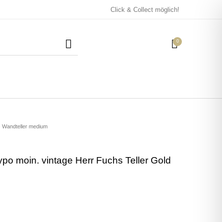
Click & Collect möglich!
0
Mützen / Beanies und
Kissen
Magneten
Patches
Wandteller medium
ypo moin. vintage Herr Fuchs Teller Gold
Tassen