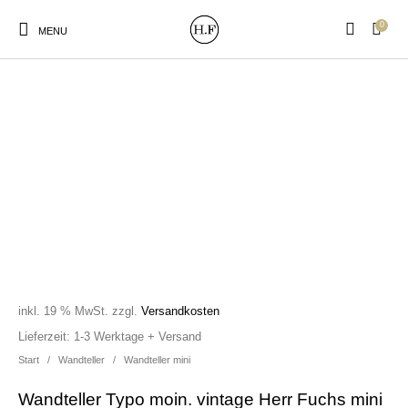
0
MENU
New Products
On Sale!
Wandteller
Geschirrtücher
Mützen / Beanies und
Gutscheine
Kissen
Magneten
Patches
inkl. 19 % MwSt.
zzgl.
Versandkosten
Print:
Strudia-Kampfkunst
Taschen/Turnbeutel
Tassen
Lieferzeit:
1-3 Werktage + Versand
Poster&Notizbücher
für den Kopf
Start
/
Wandteller
/
Wandteller mini
Wandteller Typo moin. vintage Herr Fuchs mini