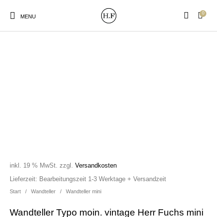
0
MENU
New Products
On Sale!
Wandteller
Geschirrtücher
Mützen / Beanies und
Gutscheine
Kissen
Magneten
Patches
inkl. 19 % MwSt.
zzgl.
Versandkosten
Print:
Strudia-Kampfkunst
Taschen/Turnbeutel
Tassen
Lieferzeit:
Bearbeitungszeit 1-3 Werktage + Versandzeit
Poster&Notizbücher
für den Kopf
Start
/
Wandteller
/
Wandteller mini
Wandteller Typo moin. vintage Herr Fuchs mini