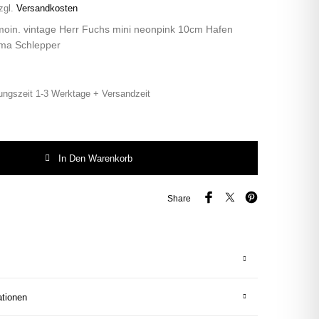
zgl.
Versandkosten
moin. vintage Herr Fuchs mini neonpink 10cm Hafen
ma Schlepper
ungszeit 1-3 Werktage + Versandzeit
oin. vintage Herr Fuchs mini neonpink 10cm Hafen Hamburg Panorama Schle
In Den Warenkorb
Share
ationen