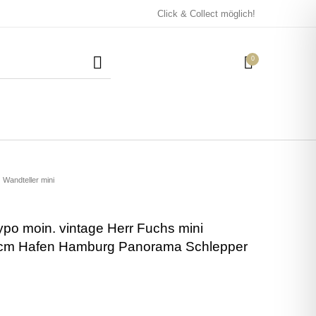
Click & Collect möglich!
0
Mützen / Beanies und
Kissen
Magneten
Patches
Wandteller mini
ypo moin. vintage Herr Fuchs mini
Tassen
cm Hafen Hamburg Panorama Schlepper