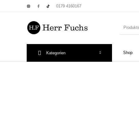
0179 4160167
Shop
Kategorien
New Products
On Sale!
Wandtel
Print: Poster&