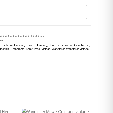
-2-2-3-1-1-1-1-1-1-2-1-4-1-2-1-1-2
ini
ernsehturm Hamburg
,
Hafen
,
Hamburg
,
Herr Fuchs
,
Interior
,
klein
,
Michel
,
Neonpink
,
Panorama
,
Teller
,
Typo
,
Vintage
,
Wandteller
,
Wandteller vintage
,