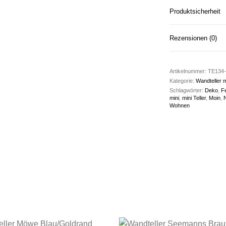
Produktsicherheit
Rezensionen (0)
Artikelnummer:
TE134-2
Kategorie:
Wandteller m
Schlagwörter:
Deko
,
F
mini
,
mini Teller
,
Moin
,
Wohnen