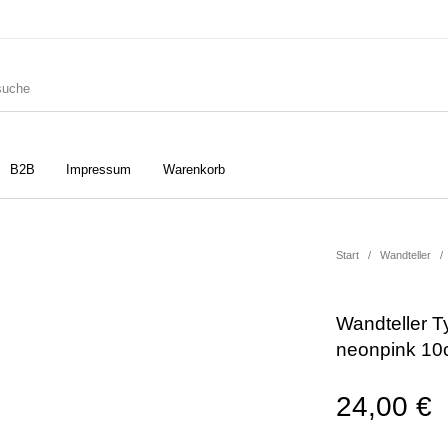
B2B
Impressum
Warenkorb
ler
Geschirrtücher
Gutscheine
Start
/
Wandteller
/
Wandteller T
Strudia-Kampfkunst für den
Notizbücher
Taschen/Turnbeutel
neonpink 10
Kopf
24,00
€