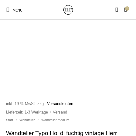
0
MENU
New Products
On Sale!
Wandteller
Geschirrtücher
Mützen / Beanies und
Gutscheine
Kissen
Magneten
Patches
inkl. 19 % MwSt.
zzgl.
Versandkosten
Print:
Strudia-Kampfkunst
Taschen/Turnbeutel
Tassen
Lieferzeit:
1-3 Werktage + Versand
Poster&Notizbücher
für den Kopf
Start
/
Wandteller
/
Wandteller medium
Wandteller Typo Hol di fuchtig vintage Herr