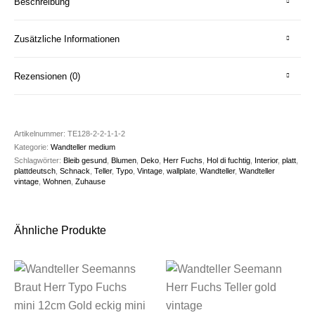
Beschreibung
Zusätzliche Informationen
Rezensionen (0)
Artikelnummer:
TE128-2-2-1-1-2
Kategorie:
Wandteller medium
Schlagwörter:
Bleib gesund
,
Blumen
,
Deko
,
Herr Fuchs
,
Hol di fuchtig
,
Interior
,
platt
,
plattdeutsch
,
Schnack
,
Teller
,
Typo
,
Vintage
,
wallplate
,
Wandteller
,
Wandteller
vintage
,
Wohnen
,
Zuhause
Ähnliche Produkte