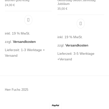
Blumen gold eckig
Geburtstag Geburt Jahrestag
Jubiläum
24,00
€
35,00
€
inkl. 19 % MwSt.
inkl. 19 % MwSt.
zzgl.
Versandkosten
zzgl.
Versandkosten
Lieferzeit:
1-3 Werktage +
Lieferzeit:
3-5 Werktage
Versand
+Versand
Herr Fuchs 2025