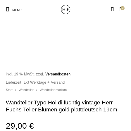
0
MENU
New Products
On Sale!
Wandteller
Geschirrtücher
inkl. 19 % MwSt.
zzgl.
Versandkosten
Mützen / Beanies und
Gutscheine
Kissen
Magneten
Lieferzeit:
1-3 Werktage + Versand
Patches
Start
/
Wandteller
/
Wandteller medium
Wandteller Typo Hol di fuchtig vintage Herr
Print:
Strudia-Kampfkunst
Taschen/Turnbeutel
Tassen
Fuchs Teller Blumen gold plattdeutsch 19cm
Poster&Notizbücher
für den Kopf
29,00
€