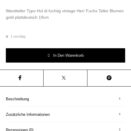
Wandteller Typo Hol di fuchtig vintage Herr Fuchs Teller Blumen
gold plattdeutsch 19cm
1 vorrätig
Wandteller Typo Hol di fuchtig vintage Herr Fuchs Teller Blumen gold pl
In Den Warenkorb
Beschreibung
Zusätzliche Informationen
Rezensionen (0)