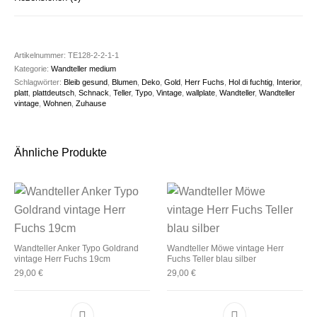
Artikelnummer:
TE128-2-2-1-1
Kategorie:
Wandteller medium
Schlagwörter:
Bleib gesund
,
Blumen
,
Deko
,
Gold
,
Herr Fuchs
,
Hol di fuchtig
,
Interior
,
platt
,
plattdeutsch
,
Schnack
,
Teller
,
Typo
,
Vintage
,
wallplate
,
Wandteller
,
Wandteller
vintage
,
Wohnen
,
Zuhause
Ähnliche Produkte
Wandteller Anker Typo Goldrand
Wandteller Möwe vintage Herr
vintage Herr Fuchs 19cm
Fuchs Teller blau silber
29,00
€
29,00
€