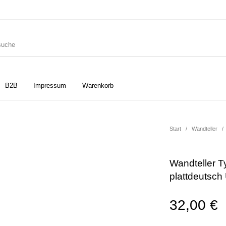
B2B
Impressum
Warenkorb
ler
Geschirrtücher
Gutscheine
Start
/
Wandteller
/
Wandteller T
Strudia-Kampfkunst für den
Notizbücher
Taschen/Turnbeutel
plattdeutsch
Kopf
32,00
€