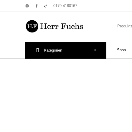
0179 4160167
Shop
Kategorien
New Products
On Sale!
Wandtel
Print: Poster&