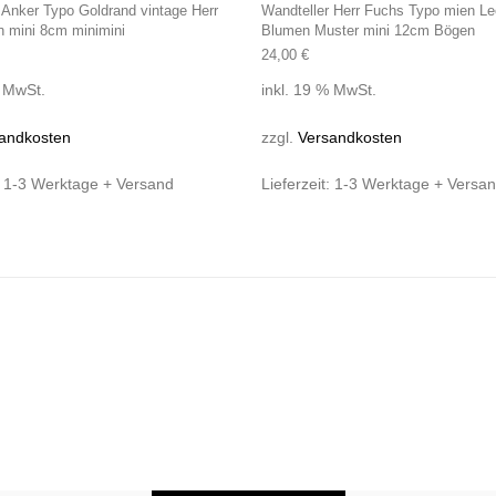
 Anker Typo Goldrand vintage Herr
Wandteller Herr Fuchs Typo mien Le
n mini 8cm minimini
Blumen Muster mini 12cm Bögen
24,00
€
% MwSt.
inkl. 19 % MwSt.
andkosten
zzgl.
Versandkosten
:
1-3 Werktage + Versand
Lieferzeit:
1-3 Werktage + Versa