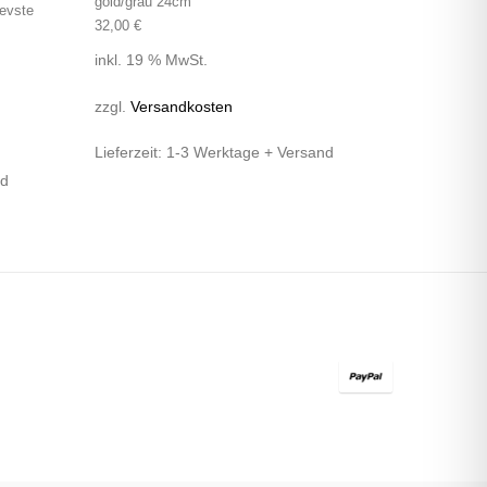
gold/grau 24cm
evste
32,00
€
inkl. 19 % MwSt.
zzgl.
Versandkosten
Lieferzeit:
1-3 Werktage + Versand
nd