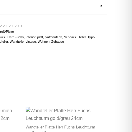
2-2-1-2-1-2-1-1
roß/Platte
lück
,
Herr Fuchs
,
Interior
,
platt
,
plattdeutsch
,
Schnack
,
Teller
,
Typo
,
teller
,
Wandteller vintage
,
Wohnen
,
Zuhause
Wandteller Platte Herr Fuchs Leuchtturm