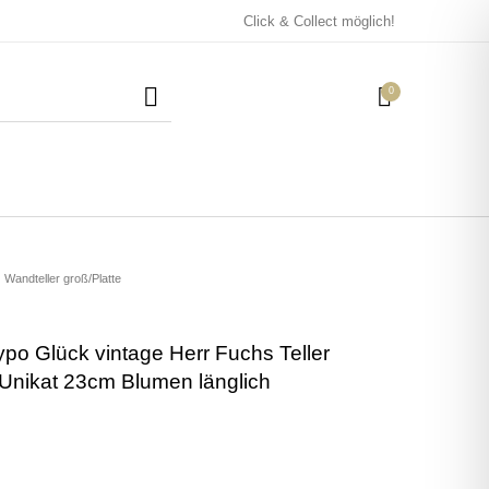
Click & Collect möglich!
0
Mützen / Beanies und
Kissen
Magneten
Patches
Wandteller groß/Platte
ypo Glück vintage Herr Fuchs Teller
Tassen
 Unikat 23cm Blumen länglich