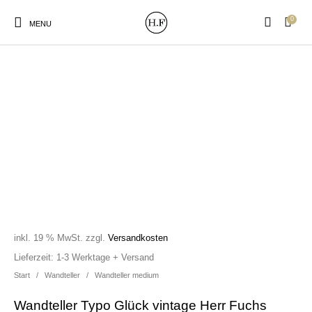
0
MENU
New Products
On Sale!
Wandteller
Geschirrtücher
Mützen / Beanies und
Gutscheine
Kissen
Magneten
Patches
inkl. 19 % MwSt.
zzgl.
Versandkosten
Print:
Strudia-Kampfkunst
Taschen/Turnbeutel
Tassen
Lieferzeit:
1-3 Werktage + Versand
Poster&Notizbücher
für den Kopf
Start
/
Wandteller
/
Wandteller medium
Wandteller Typo Glück vintage Herr Fuchs