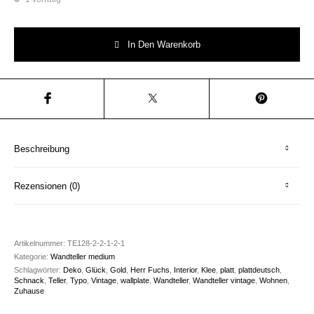
Wandteller Typo Glück vintage Herr Fuchs Teller gold platt Unikat Klee M
In Den Warenkorb
Beschreibung
Rezensionen (0)
Artikelnummer:
TE128-2-2-1-2-1
Kategorie:
Wandteller medium
Schlagwörter:
Deko
,
Glück
,
Gold
,
Herr Fuchs
,
Interior
,
Klee
,
platt
,
plattdeutsch
,
Schnack
,
Teller
,
Typo
,
Vintage
,
wallplate
,
Wandteller
,
Wandteller vintage
,
Wohnen
,
Zuhause