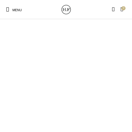
0
MENU
New Products
On Sale!
Wandteller
Geschirrtücher
Mützen / Beanies und
Gutscheine
Kissen
Magneten
Patches
Print:
Strudia-Kampfkunst
Taschen/Turnbeutel
Tassen
Poster&Notizbücher
für den Kopf