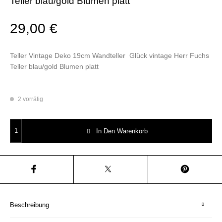
Teller blau/gold Blumen platt
29,00
€
Teller Vintage Deko 19cm Wandteller Glück vintage Herr Fuchs
Teller blau/gold Blumen platt
2 vorrätig
Wandteller Typo Glück vintage Herr Fuchs Teller blau/gold Blumen platt 
In Den Warenkorb
Beschreibung