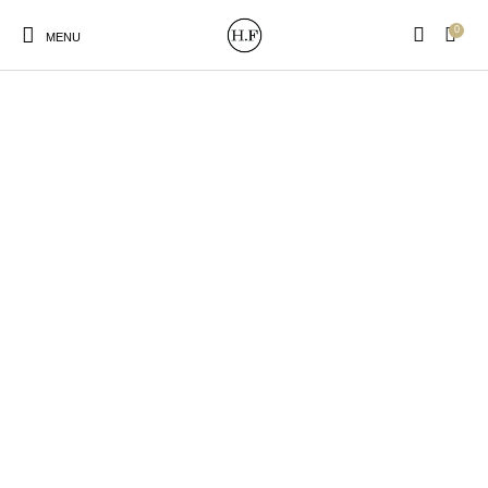
0
MENU
New Products
On Sale!
Wandteller
Geschirrtücher
Mützen / Beanies und
Gutscheine
Kissen
Magneten
Patches
Print:
Strudia-Kampfkunst
Taschen/Turnbeutel
Tassen
Poster&Notizbücher
für den Kopf