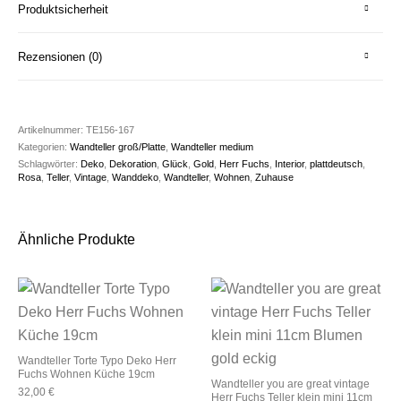
Produktsicherheit
Rezensionen (0)
Artikelnummer:
TE156-167
Kategorien:
Wandteller groß/Platte
,
Wandteller medium
Schlagwörter:
Deko
,
Dekoration
,
Glück
,
Gold
,
Herr Fuchs
,
Interior
,
plattdeutsch
,
Rosa
,
Teller
,
Vintage
,
Wanddeko
,
Wandteller
,
Wohnen
,
Zuhause
Ähnliche Produkte
Wandteller Torte Typo Deko Herr
Fuchs Wohnen Küche 19cm
Wandteller you are great vintage
32,00
€
Herr Fuchs Teller klein mini 11cm