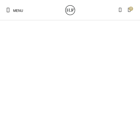
0
MENU
New Products
On Sale!
Wandteller
Geschirrtücher
Mützen / Beanies und
Gutscheine
Kissen
Magneten
Patches
Print:
Strudia-Kampfkunst
Taschen/Turnbeutel
Tassen
Poster&Notizbücher
für den Kopf