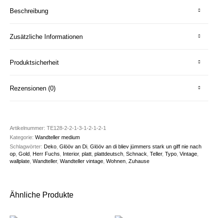
Beschreibung
Zusätzliche Informationen
Produktsicherheit
Rezensionen (0)
Artikelnummer:
TE128-2-2-1-3-1-2-1-2-1
Kategorie:
Wandteller medium
Schlagwörter:
Deko
,
Glööv an Di
,
Glööv an di bliev jümmers stark un giff nie nach
op
,
Gold
,
Herr Fuchs
,
Interior
,
platt
,
plattdeutsch
,
Schnack
,
Teller
,
Typo
,
Vintage
,
wallplate
,
Wandteller
,
Wandteller vintage
,
Wohnen
,
Zuhause
Ähnliche Produkte