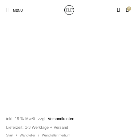
0
MENU
New Products
On Sale!
Wandteller
Geschirrtücher
Mützen / Beanies und
Gutscheine
Kissen
Magneten
Patches
Print:
Strudia-Kampfkunst
Taschen/Turnbeutel
Tassen
Poster&Notizbücher
für den Kopf
inkl. 19 % MwSt.
zzgl.
Versandkosten
Lieferzeit:
1-3 Werktage + Versand
Start
/
Wandteller
/
Wandteller medium