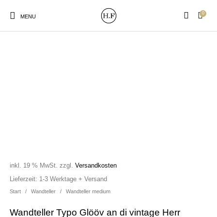
0
MENU
New Products
On Sale!
Wandteller
Geschirrtücher
Mützen / Beanies und
Gutscheine
Kissen
Magneten
Patches
inkl. 19 % MwSt.
zzgl.
Versandkosten
Print:
Strudia-Kampfkunst
Taschen/Turnbeutel
Tassen
Lieferzeit:
1-3 Werktage + Versand
Poster&Notizbücher
für den Kopf
Start
/
Wandteller
/
Wandteller medium
Wandteller Typo Glööv an di vintage Herr