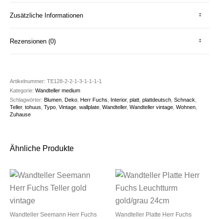
Zusätzliche Informationen
Rezensionen (0)
Artikelnummer:
TE128-2-2-1-3-1-1-1-1
Kategorie:
Wandteller medium
Schlagwörter:
Blumen
,
Deko
,
Herr Fuchs
,
Interior
,
platt
,
plattdeutsch
,
Schnack
,
Teller
,
tohuus
,
Typo
,
Vintage
,
wallplate
,
Wandteller
,
Wandteller vintage
,
Wohnen
,
Zuhause
Ähnliche Produkte
Wandteller Seemann Herr Fuchs
Wandteller Platte Herr Fuchs