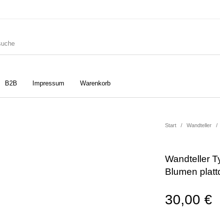
B2B
Impressum
Warenkorb
ler
Geschirrtücher
Gutscheine
Start
/
Wandteller
/
Wandteller T
Strudia-Kampfkunst für den
Notizbücher
Taschen/Turnbeutel
Blumen plat
Kopf
30,00
€