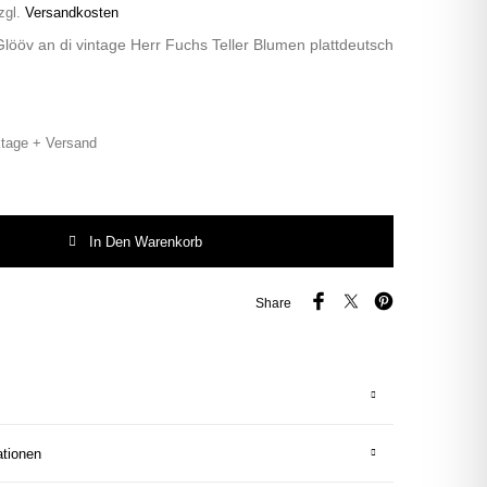
zgl.
Versandkosten
lööv an di vintage Herr Fuchs Teller Blumen plattdeutsch
tage + Versand
ööv an di vintage Herr Fuchs Teller Blumen plattdeutsch 19cm rosa Menge
In Den Warenkorb
Share
ationen