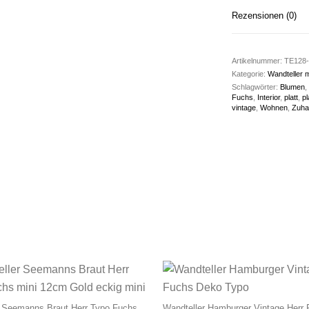
Rezensionen (0)
Artikelnummer:
TE128-
Kategorie:
Wandteller 
Schlagwörter:
Blumen
,
Fuchs
,
Interior
,
platt
,
pl
vintage
,
Wohnen
,
Zuha
r Seemanns Braut Herr Typo Fuchs
Wandteller Hamburger Vintage Herr