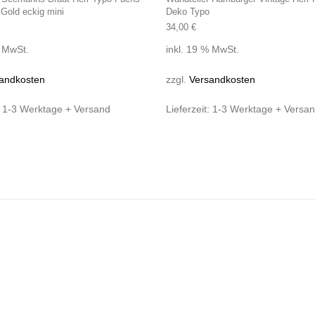
Gold eckig mini
Deko Typo
34,00
€
% MwSt.
inkl. 19 % MwSt.
andkosten
zzgl.
Versandkosten
:
1-3 Werktage + Versand
Lieferzeit:
1-3 Werktage + Versa