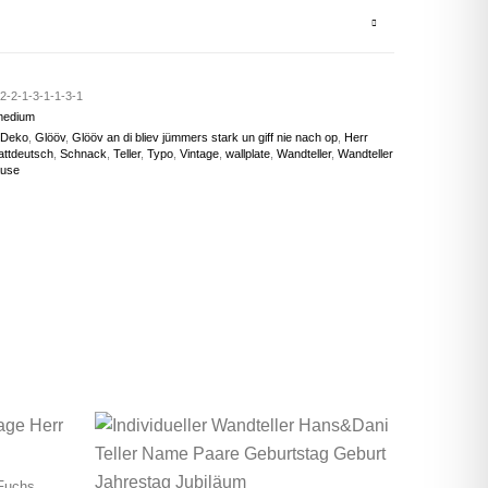
2-2-1-3-1-1-3-1
medium
Deko
,
Glööv
,
Glööv an di bliev jümmers stark un giff nie nach op
,
Herr
attdeutsch
,
Schnack
,
Teller
,
Typo
,
Vintage
,
wallplate
,
Wandteller
,
Wandteller
use
 Fuchs