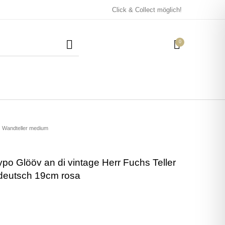
Click & Collect möglich!
0
Mützen / Beanies und
Kissen
Magneten
Patches
Wandteller medium
ypo Glööv an di vintage Herr Fuchs Teller
Tassen
tdeutsch 19cm rosa