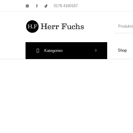
0179 4160167
Shop
Kategorien
New Products
On Sale!
Wandtel
Print: Poster&