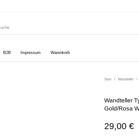
B2B
Impressum
Warenkorb
ler
Geschirrtücher
Gutscheine
Start
/
Wandteller
/
Wandteller Ty
Strudia-Kampfkunst für den
Notizbücher
Taschen/Turnbeutel
Gold/Rosa 
Kopf
29,00
€