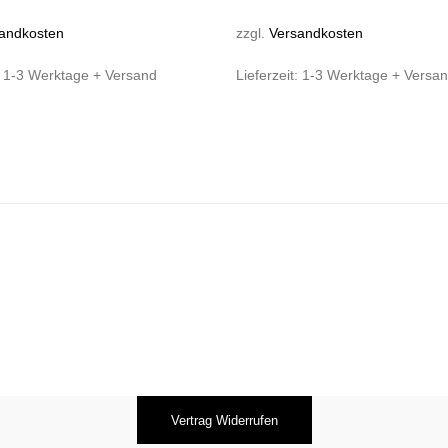
andkosten
zzgl.
Versandkosten
:
1-3 Werktage + Versand
Lieferzeit:
1-3 Werktage + Versa
Vertrag Widerrufen