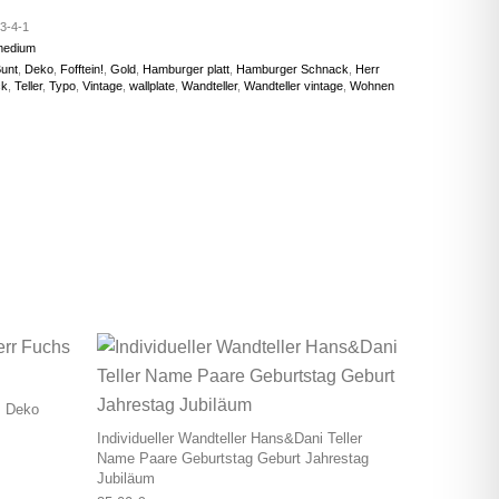
3-4-1
medium
unt
,
Deko
,
Fofftein!
,
Gold
,
Hamburger platt
,
Hamburger Schnack
,
Herr
ck
,
Teller
,
Typo
,
Vintage
,
wallplate
,
Wandteller
,
Wandteller vintage
,
Wohnen
s Deko
Individueller Wandteller Hans&Dani Teller
Name Paare Geburtstag Geburt Jahrestag
Jubiläum