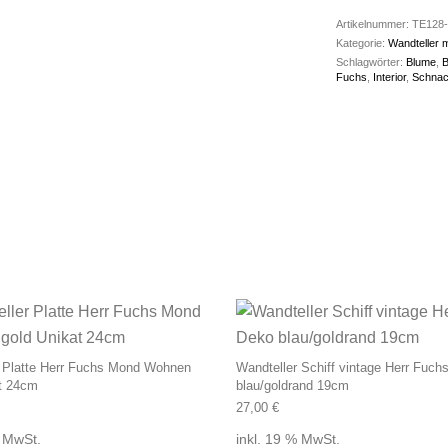
Artikelnummer:
TE128-
Kategorie:
Wandteller 
Schlagwörter:
Blume
,
B
Fuchs
,
Interior
,
Schna
r Platte Herr Fuchs Mond Wohnen
Wandteller Schiff vintage Herr Fuch
at 24cm
blau/goldrand 19cm
27,00
€
% MwSt.
inkl. 19 % MwSt.