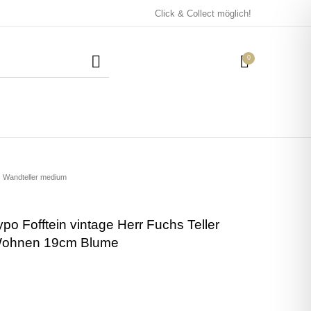
Click & Collect möglich!
0
Mützen / Beanies und
Kissen
Magneten
Patches
Wandteller medium
po Fofftein vintage Herr Fuchs Teller
Tassen
Wohnen 19cm Blume