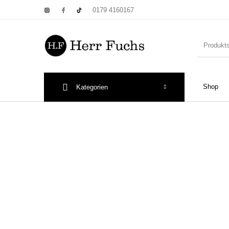
0179 4160167
Shop
Kategorien
New Products
On Sale!
Wandtel
Print: Poster&