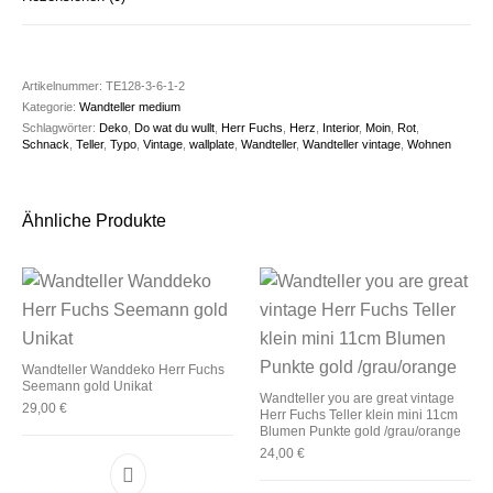
Artikelnummer:
TE128-3-6-1-2
Kategorie:
Wandteller medium
Schlagwörter:
Deko
,
Do wat du wullt
,
Herr Fuchs
,
Herz
,
Interior
,
Moin
,
Rot
,
Schnack
,
Teller
,
Typo
,
Vintage
,
wallplate
,
Wandteller
,
Wandteller vintage
,
Wohnen
Ähnliche Produkte
Wandteller Wanddeko Herr Fuchs
Seemann gold Unikat
Wandteller you are great vintage
29,00
€
Herr Fuchs Teller klein mini 11cm
Blumen Punkte gold /grau/orange
24,00
€