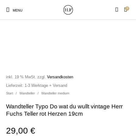
0
MENU
New Products
On Sale!
Wandteller
Geschirrtücher
inkl. 19 % MwSt.
zzgl.
Versandkosten
Mützen / Beanies und
Gutscheine
Kissen
Magneten
Lieferzeit:
1-3 Werktage + Versand
Patches
Start
/
Wandteller
/
Wandteller medium
Wandteller Typo Do wat du wullt vintage Herr
Print:
Strudia-Kampfkunst
Taschen/Turnbeutel
Tassen
Fuchs Teller rot Herzen 19cm
Poster&Notizbücher
für den Kopf
29,00
€