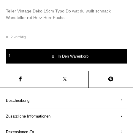
Teller Vintage Deko 19cm Typo Do wat du wullt schnack
Wandteller rot Herz Herr Fuchs
2 vorrätig
Wandteller Typo Do wat du wullt vintage Herr Fuchs Teller rot Herzen 19
In Den Warenkorb
Beschreibung
Zusätzliche Informationen
Rezensionen (0)