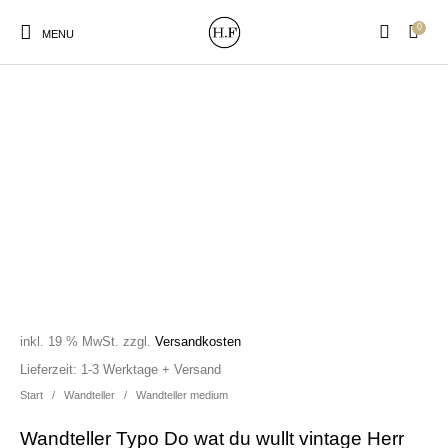
0
MENU
New Products
On Sale!
Wandteller
Geschirrtücher
Mützen / Beanies und
Gutscheine
Kissen
Magneten
Patches
inkl. 19 % MwSt.
zzgl.
Versandkosten
Print:
Strudia-Kampfkunst
Taschen/Turnbeutel
Tassen
Lieferzeit:
1-3 Werktage + Versand
Poster&Notizbücher
für den Kopf
Start
/
Wandteller
/
Wandteller medium
Wandteller Typo Do wat du wullt vintage Herr