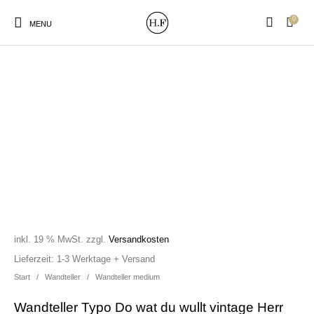
0
MENU
New Products
On Sale!
Wandteller
Geschirrtücher
Mützen / Beanies und
Gutscheine
Kissen
Magneten
Patches
inkl. 19 % MwSt.
zzgl.
Versandkosten
Print:
Strudia-Kampfkunst
Taschen/Turnbeutel
Tassen
Lieferzeit:
1-3 Werktage + Versand
Poster&Notizbücher
für den Kopf
Start
/
Wandteller
/
Wandteller medium
Wandteller Typo Do wat du wullt vintage Herr