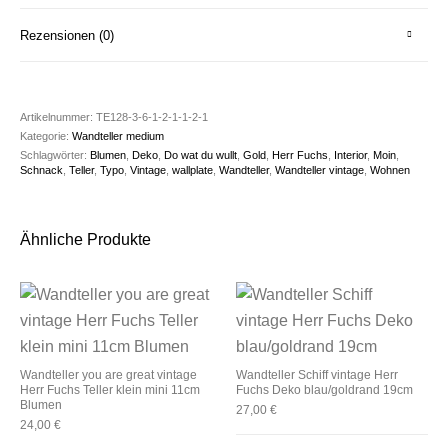
Rezensionen (0)
Artikelnummer:
TE128-3-6-1-2-1-1-2-1
Kategorie:
Wandteller medium
Schlagwörter:
Blumen
,
Deko
,
Do wat du wullt
,
Gold
,
Herr Fuchs
,
Interior
,
Moin
,
Schnack
,
Teller
,
Typo
,
Vintage
,
wallplate
,
Wandteller
,
Wandteller vintage
,
Wohnen
Ähnliche Produkte
Wandteller you are great vintage
Wandteller Schiff vintage Herr
Herr Fuchs Teller klein mini 11cm
Fuchs Deko blau/goldrand 19cm
Blumen
27,00
€
24,00
€