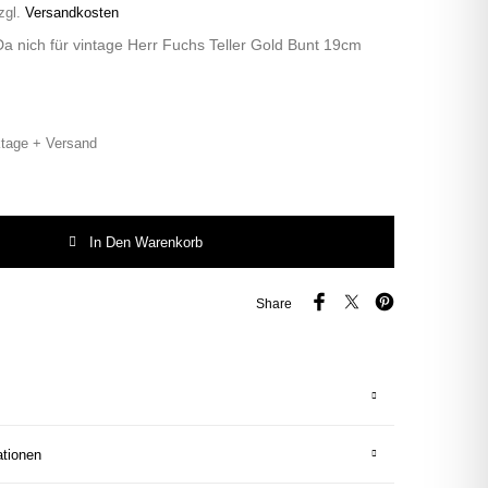
zgl.
Versandkosten
a nich für vintage Herr Fuchs Teller Gold Bunt 19cm
tage + Versand
 nich für vintage Herr Fuchs Teller Gold Bunt 19cm Blume schnack rosa Men
In Den Warenkorb
Share
ationen