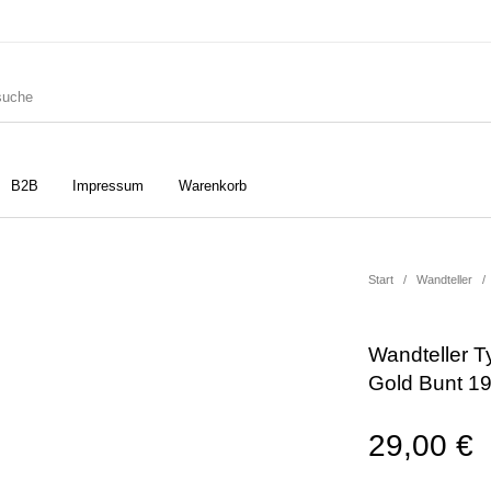
B2B
Impressum
Warenkorb
ler
Geschirrtücher
Gutscheine
Start
/
Wandteller
/
Wandteller Ty
Strudia-Kampfkunst für den
Notizbücher
Taschen/Turnbeutel
Gold Bunt 1
Kopf
29,00
€