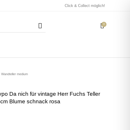
Click & Collect möglich!
0
Mützen / Beanies und
Kissen
Magneten
Patches
Wandteller medium
po Da nich für vintage Herr Fuchs Teller
Tassen
9cm Blume schnack rosa