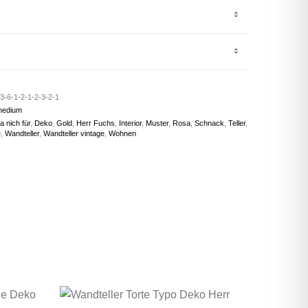
3-6-1-2-1-2-3-2-1
medium
a nich für
,
Deko
,
Gold
,
Herr Fuchs
,
Interior
,
Muster
,
Rosa
,
Schnack
,
Teller
,
e
,
Wandteller
,
Wandteller vintage
,
Wohnen