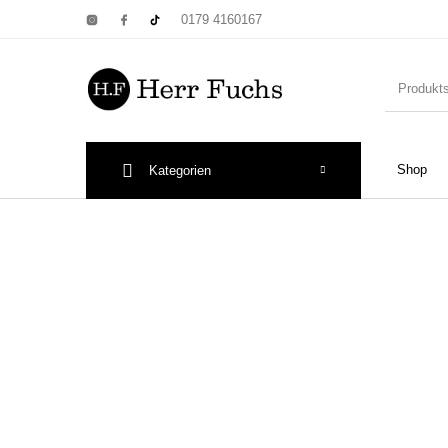
0179 4160167
Shop
Kategorien
New Products
On Sale!
Wandtel
Print: Poster&