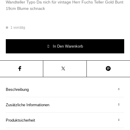
Wandteller Typo Da nich für vintage Herr Fuchs Teller Gold Bunt
19cm Blume schnack
1 vorrätig
Wandteller Typo Da nich für vintage Herr Fuchs Teller Gold Bunt 19cm 
In Den Warenkorb
Beschreibung
Zusätzliche Informationen
Produktsicherheit