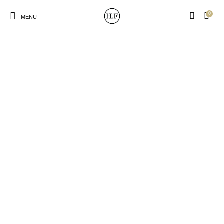
0
MENU
New Products
On Sale!
Wandteller
Geschirrtücher
Mützen / Beanies und
Gutscheine
Kissen
Magneten
Patches
Print:
Strudia-Kampfkunst
Taschen/Turnbeutel
Tassen
Poster&Notizbücher
für den Kopf